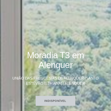
Moradia T3 em
Alenquer
UNIÃO DAS FREGUESIAS DE ALENQUER (SANTO
ESTÊVÃO E TRIANA) | ALENQUER
INDISPONÍVEL