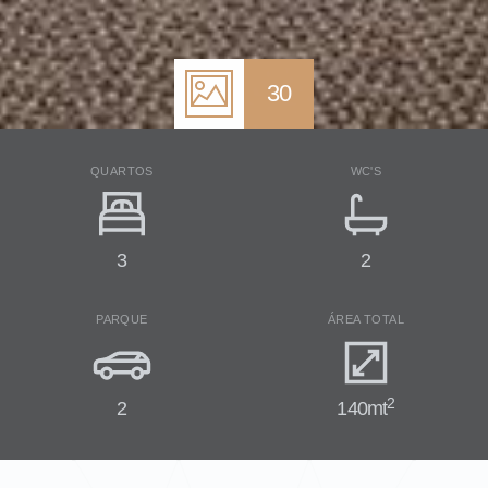
30
QUARTOS
WC'S
3
2
PARQUE
ÁREA TOTAL
2
2
140mt