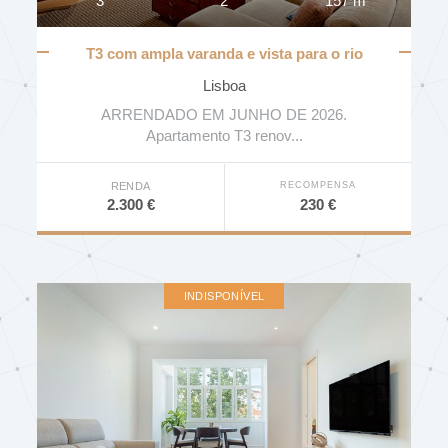
3
2
157 m
T3 com ampla varanda e vista para o rio
Tejo
Lisboa
ARRENDADO EM JUNHO DE 2026.
Apartamento T3 renov...
RECOMPENSA
RENDA
230 €
2.300 €
INDISPONÍVEL