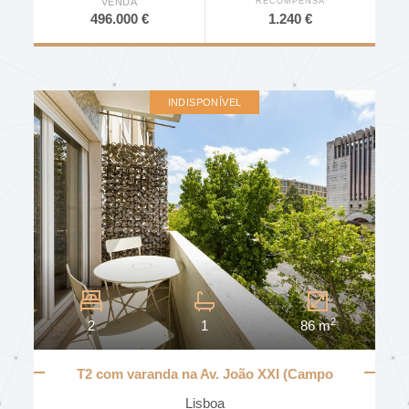
EMPREENDIMENTO
RECOMPENSA
VENDA
1.240 €
496.000 €
DISPONIBILIDADE
INDISPONÍVEL
Outras Características
Mobília
Elevador
Porteiro
Intercomunicador
2
2
1
86 m
Video Porteiro
Video Vigilância
T2 com varanda na Av. João XXI (Campo
Pequeno)
Piscinar Interior
Lisboa