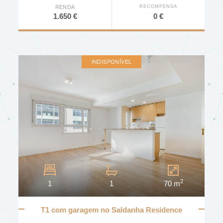
RECOMPENSA
RENDA
0 €
1.650 €
INDISPONÍVEL
2
1
1
70 m
T1 com garagem no Saldanha Residence