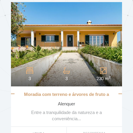
EXPOSIÇÃO SOLAR
VARANDA/TERRAÇO
Nº. VARANDAS
2
3
3
230 m
GARAGEM
Moradia com terreno e árvores de fruto a
40mn de Lisboa
Alenquer
ESTACIONAMENTO
Entre a tranquilidade da natureza e a
conveniência...