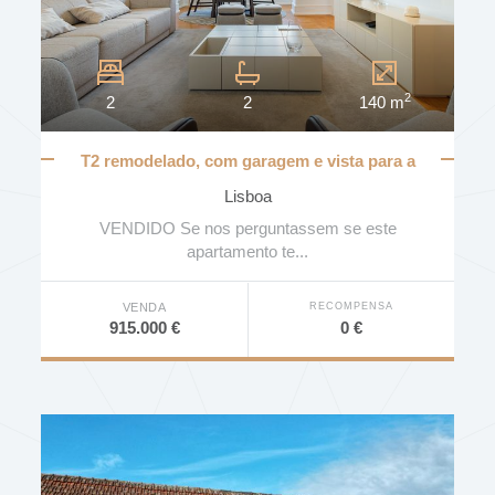
2
2
2
140 m
T2 remodelado, com garagem e vista para a
Gulbenkian
Lisboa
VENDIDO Se nos perguntassem se este
apartamento te...
RECOMPENSA
VENDA
0 €
915.000 €