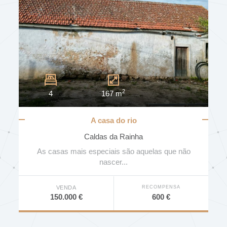
2
4
167 m
A casa do rio
Caldas da Rainha
As casas mais especiais são aquelas que não
nascer...
RECOMPENSA
VENDA
600 €
150.000 €