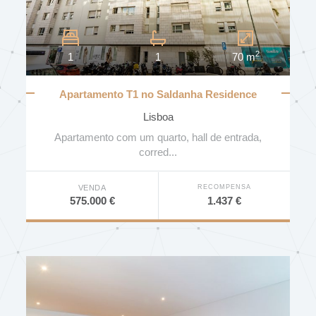
DISTRITO
2
1
1
70 m
CONCELHO
Apartamento T1 no Saldanha Residence
Lisboa
FREGUESIA
Apartamento com um quarto, hall de entrada,
corred...
RECOMPENSA
VENDA
Nº DE QUARTOS
1.437 €
575.000 €
PREÇO (€)