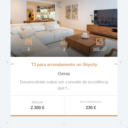
ESTADO
ÁREA (MT2)
2
3
3
165 m
PISO
T3 para arrendamento no Skycity
MAIS FILTROS
Oeiras
CASAS DE BANHO
Desenvolvido sobre um conceito de excelência
que f...
PESQUISAR
RECOMPENSA
RENDA
EFICIÊNCIA ENERGÉTICA
230 €
2.300 €