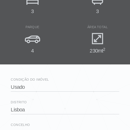
3
3
PARQUE
ÁREA TOTAL
2
4
230mt
CONDIÇÃO DO IMÓVEL
Usado
DISTRITO
Lisboa
CONCELHO