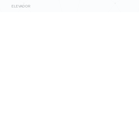
ELEVADOR
Sim
VARANDAS
1
OUTRAS CARACTERÍSTICAS
Elevador
Intercomunicador
Perto de Transportes Públicos
Perto de Escolas