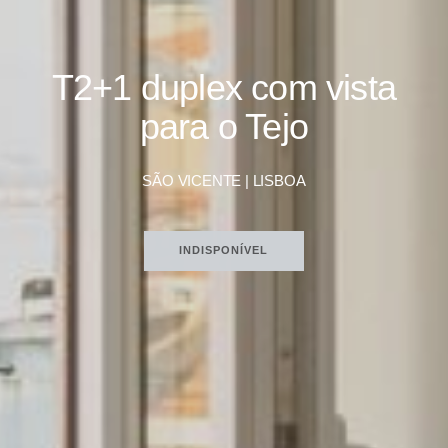
T2+1 duplex com vista
para o Tejo
SÃO VICENTE | LISBOA
INDISPONÍVEL