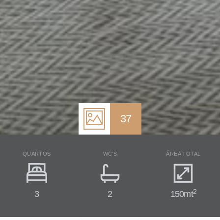
37
QUARTOS
WC'S
ÁREA TOTAL
2
3
2
150mt