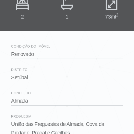
2
2
1
73mt
CONDIÇÃO DO IMÓVEL
Renovado
DISTRITO
Setúbal
CONCELHO
Almada
FREGUESIA
União das Freguesias de Almada, Cova da
Piedade, Pragal e Cacilhas