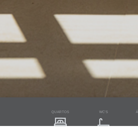
QUARTOS
WC'S
Á
3
2