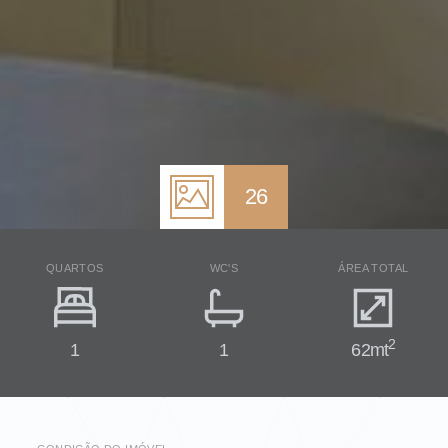
26
QUARTOS
WC'S
ÁREA TOTAL
2
1
1
62mt