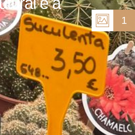
utural e a
1