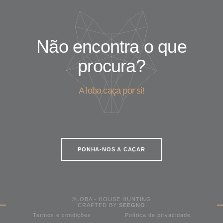
Não encontra o que
procura?
A loba caça por si!
PONHA-NOS A CAÇAR
©LOBA - HOUSE HUNTING
CRAFTED BY
SEEGNO
Termos e condições
Política de privacidade