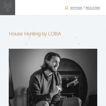
/
ENTRAR
REGISTAR
House Hunting by LOBA